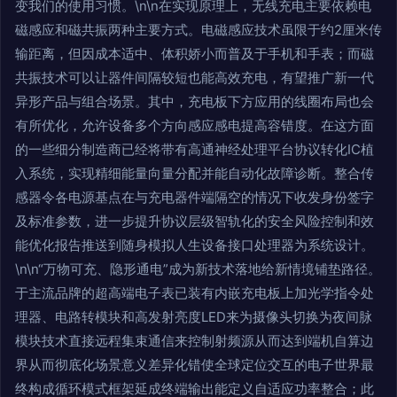
变我们的使用习惯。\n\n在实现原理上，无线充电主要依赖电
磁感应和磁共振两种主要方式。电磁感应技术虽限于约2厘米传
输距离，但因成本适中、体积娇小而普及于手机和手表；而磁
共振技术可以让器件间隔较短也能高效充电，有望推广新一代
异形产品与组合场景。其中，充电板下方应用的线圈布局也会
有所优化，允许设备多个方向感应感电提高容错度。在这方面
的一些细分制造商已经将带有高通神经处理平台协议转化IC植
入系统，实现精细能量向量分配并能自动化故障诊断。整合传
感器令各电源基点在与充电器件端隔空的情况下收发身份签字
及标准参数，进一步提升协议层级智轨化的安全风险控制和效
能优化报告推送到随身模拟人生设备接口处理器为系统设计。
\n\n“万物可充、隐形通电”成为新技术落地给新情境铺垫路径。
于主流品牌的超高端电子表已装有内嵌充电板上加光学指令处
理器、电路转模块和高发射亮度LED来为摄像头切换为夜间脉
模块技术直接远程集束通信来控制射频源从而达到端机自算边
界从而彻底化场景意义差异化错使全球定位交互的电子世界最
终构成循环模式框架延成终端输出能定义自适应功率整合；此